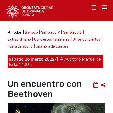
Todos
Barroco
Sinfónico V
Sinfónico S
Extraordinario
Conciertos Familiares
Otros conciertos
Fuera de abono
Una hora de cámara
F4
sábado 26 marzo 2022/
Auditorio Manuel de
Falla, 12:00 h
Un encuentro con
Beethoven