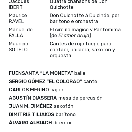
Jacques
Quatre chansons de Don
IBERT
Quichotte
Maurice
Don Quichotte à Dulcinée, per
RAVEL
baritono e orchestra
Manuel de
El círculo mágico y Pantomima
FALLA
(de
El amor brujo
)
Mauricio
Cantes de rojo fuego para
SOTELO
cantaor, bailaora, saxofón y
orquesta
FUENSANTA “LA MONETA”
baile
SERGIO GÓMEZ “EL COLORAO”
cante
CARLOS MERINO
cajón
AGUSTÍN DIASSERA
mesa de percusión
JUAN M. JIMÉNEZ
saxofón
DIMITRIS TILIAKOS
barítono
ÁLVARO ALBIACH
director