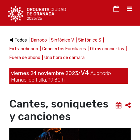
Todos
Barroco
Sinfónico V
Sinfónico S
Extraordinario
Conciertos Familiares
Otros conciertos
Fuera de abono
Una hora de cámara
V4
viernes 24 noviembre 2023/
Auditorio
Manuel de Falla, 19:30 h
Cantes, soniquetes
y canciones