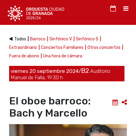
Todos
Barroco
Sinfónico V
Sinfónico S
Extraordinario
Conciertos Familiares
Otros conciertos
Fuera de abono
Una hora de cámara
B2
viernes 20 septiembre 2024/
Auditorio
Manuel de Falla, 19:30 h
El oboe barroco:
Bach y Marcello