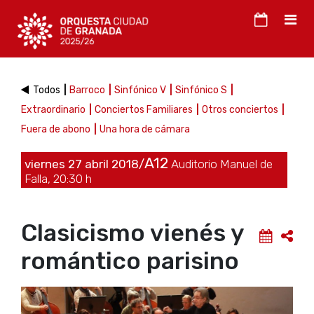
Todos
Barroco
Sinfónico V
Sinfónico S
Extraordinario
Conciertos Familiares
Otros conciertos
Fuera de abono
Una hora de cámara
A12
viernes 27 abril 2018/
Auditorio Manuel de
Falla, 20:30 h
Clasicismo vienés y
romántico parisino