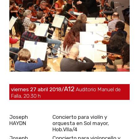
A12
viernes 27 abril 2018/
Auditorio Manuel de
Falla, 20:30 h
Joseph
Concierto para violín y
HAYDN
orquesta en Sol mayor,
Hob.VIIa/4
Joseph
Concierto para violoncello y