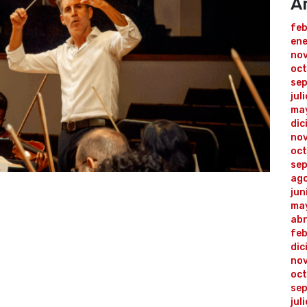
A
fe
en
no
oc
sep
jul
ma
dic
no
oc
se
ag
jun
ma
abr
fe
dic
no
oc
se
jul