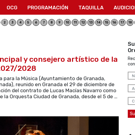
OCG
PROGRAMACIÓN
TAQUILLA
AUDICI
2
3
4
5
6
7
8
9
10
11
12
13
14
15
16
17
18
Su
Or
ncipal y consejero artístico de la
Rec
con
2027/2028
a para la Música (Ayuntamiento de Granada,
nada), reunido en Granada el 29 de diciembre de
ación del contrato de Lucas Macías Navarro como
 de la Orquesta Ciudad de Granada, desde el 5 de …