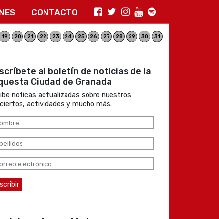
ONES
CONTACTO
19
20
21
22
23
24
25
26
27
28
29
30
31
scríbete al boletín de noticias de la
questa Ciudad de Granada
ibe noticas actualizadas sobre nuestros
ciertos, actividades y mucho más.