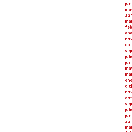
jun
ma
abr
ma
fe
en
no
oc
se
jul
jun
ma
ma
en
dic
no
oct
sep
jul
jun
abr
ma