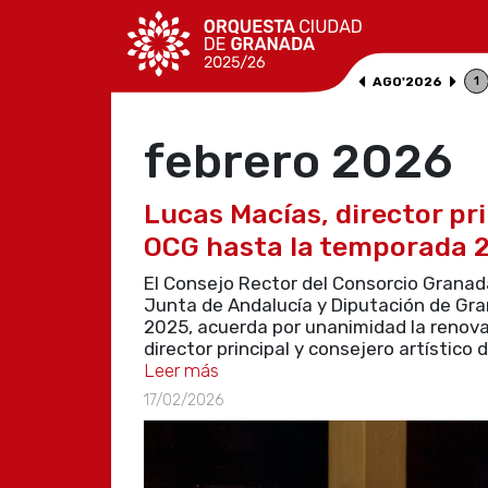
AGO
'
2026
1
febrero 2026
Lucas Macías, director pri
OCG hasta la temporada 
El Consejo Rector del Consorcio Granad
Junta de Andalucía y Diputación de Gra
2025, acuerda por unanimidad la renov
director principal y consejero artístico
Leer más
17/02/2026