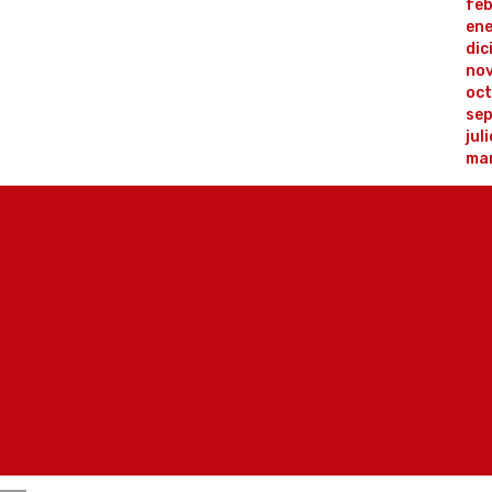
feb
ene
dic
no
oc
se
jul
ma
la
Consorcio Granada para la Música