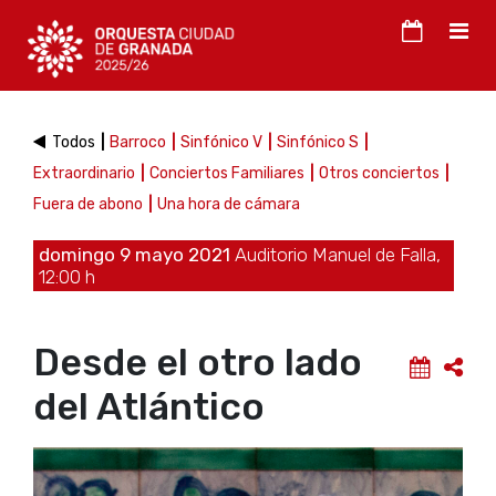
Todos
Barroco
Sinfónico V
Sinfónico S
Extraordinario
Conciertos Familiares
Otros conciertos
Fuera de abono
Una hora de cámara
domingo 9 mayo 2021
Auditorio Manuel de Falla,
12:00 h
Desde el otro lado
del Atlántico