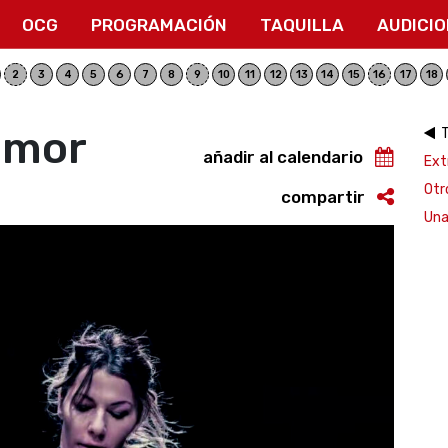
OCG
PROGRAMACIÓN
TAQUILLA
AUDICI
2
3
4
5
6
7
8
9
10
11
12
13
14
15
16
17
18
 amor
añadir al calendario
Ext
Otr
compartir
Una