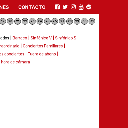
ONES
CONTACTO
19
20
21
22
23
24
25
26
27
28
29
30
31
Todos
Barroco
Sinfónico V
Sinfónico S
raordinario
Conciertos Familiares
os conciertos
Fuera de abono
 hora de cámara