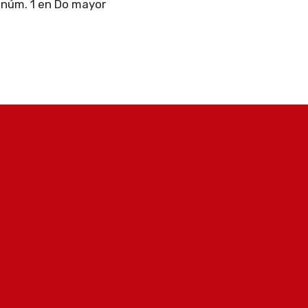
 núm. 1 en Do mayor
la
Consorcio Granada para la Música