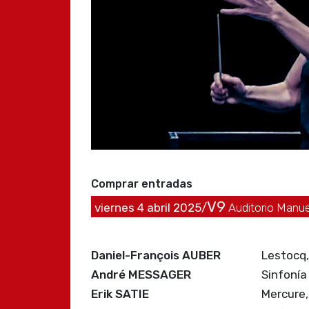
Comprar entradas
V9
viernes 4 abril 2025/
Auditorio Manuel
Daniel-François AUBER
Lestocq, 
André MESSAGER
Sinfonía
Erik SATIE
Mercure,