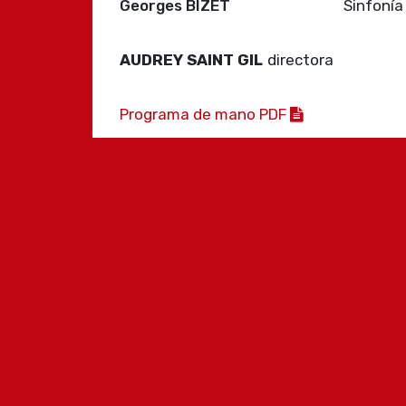
Georges BIZET
Sinfonía
AUDREY SAINT GIL
directora
Programa de mano PDF
Suscríbete al boletín de noticias de 
Orquesta Ciudad de Granada
Recibe noticas actualizadas sobre nuestros
conciertos, actividades y mucho más.